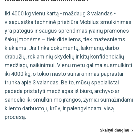
Iki 4000 kg vienu kartą • maždaug 3 valandas •
visapusiška techninė priežiūra Mobilus smulkinimas
yra patogus ir saugus sprendimas įvairių pramonės
šakų įmonėms – tiek dideliems, tiek mažesniems
kiekiams. Jis tinka dokumentų, laikmenų, darbo
drabužių, reklaminių skydelių ir kitų konfidencialių
medžiagų naikinimui. Vienu metu galima susmulkinti
iki 4000 kg, o tokio masto sunaikinimas paprastai
trunka apie 3 valandas. Be to, mūsų specialistai
padeda pristatyti medžiagas iš biuro, archyvo ar
sandėlio iki smulkinimo įrangos, žymiai sumažindami
kliento darbuotojų krūvį ir palengvindami visą
procesą.
Skaityti daugiau