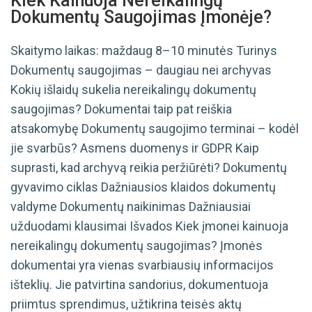
Kiek Kainuoja Nereikalingų
Dokumentų Saugojimas Įmonėje?
Skaitymo laikas: maždaug 8–10 minutės Turinys
Dokumentų saugojimas – daugiau nei archyvas
Kokių išlaidų sukelia nereikalingų dokumentų
saugojimas? Dokumentai taip pat reiškia
atsakomybę Dokumentų saugojimo terminai – kodėl
jie svarbūs? Asmens duomenys ir GDPR Kaip
suprasti, kad archyvą reikia peržiūrėti? Dokumentų
gyvavimo ciklas Dažniausios klaidos dokumentų
valdyme Dokumentų naikinimas Dažniausiai
užduodami klausimai Išvados Kiek įmonei kainuoja
nereikalingų dokumentų saugojimas? Įmonės
dokumentai yra vienas svarbiausių informacijos
išteklių. Jie patvirtina sandorius, dokumentuoja
priimtus sprendimus, užtikrina teisės aktų