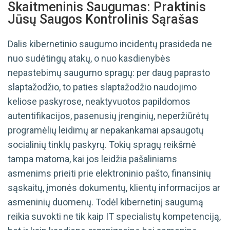
Skaitmeninis Saugumas: Praktinis
Jūsų Saugos Kontrolinis Sąrašas
Dalis kibernetinio saugumo incidentų prasideda ne
nuo sudėtingų atakų, o nuo kasdienybės
nepastebimų saugumo spragų: per daug paprasto
slaptažodžio, to paties slaptažodžio naudojimo
keliose paskyrose, neaktyvuotos papildomos
autentifikacijos, pasenusių įrenginių, neperžiūrėtų
programėlių leidimų ar nepakankamai apsaugotų
socialinių tinklų paskyrų. Tokių spragų reikšmė
tampa matoma, kai jos leidžia pašaliniams
asmenims prieiti prie elektroninio pašto, finansinių
sąskaitų, įmonės dokumentų, klientų informacijos ar
asmeninių duomenų. Todėl kibernetinį saugumą
reikia suvokti ne tik kaip IT specialistų kompetenciją,