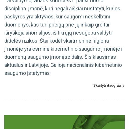
Tai valdymo, vidaus kontrolės ir patikimumo
disciplina. Įmonė, kuri negali aiškiai nustatyti, kurios
paskyros yra aktyvios, kur saugomi neskelbtini
duomenys, kas turi prieigą prie jų ir kaip greitai
išryškėja anomalijos, iš tikrųjų nesugeba valdyti
didelės rizikos. Štai kodėl skaitmeninė higiena
įmonėje yra esminė kibernetinio saugumo įmonėje ir
duomenų saugumo įmonėse dalis. Šis klausimas
aktualus ir Latvijoje. Galioja nacionalinis kibernetinio
saugumo įstatymas
Skaityti daugiau