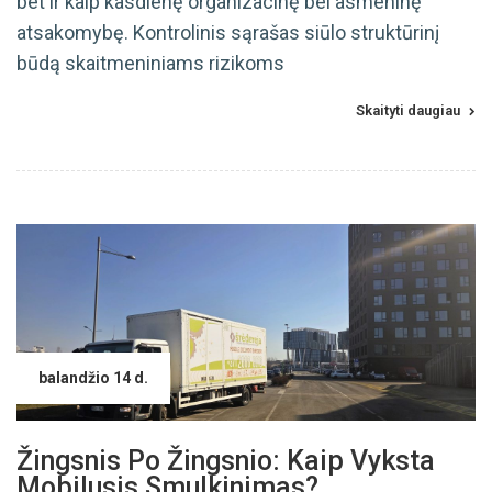
bet ir kaip kasdienę organizacinę bei asmeninę
atsakomybę. Kontrolinis sąrašas siūlo struktūrinį
būdą skaitmeniniams rizikoms
Skaityti daugiau
balandžio 14 d.
Žingsnis Po Žingsnio: Kaip Vyksta
Mobilusis Smulkinimas?