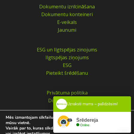
Dokumentu iznīcināšana
Dokumentu konteineri
E-veikals
Jaunumi
ESG un Ilgtspējas zinojums
Ilgtspējas ziņojums
ESG
Pieteikt šrēdēšanu
Privātuma politika
Distances līgums
Uzraksti mums – palīdzēsim!
Mēs izmantojam sīkfailus, lai sniegtu jums vislabāko pieredzi
Šrēdereja
©
2026
Šrēdereja
mūsu vietnē.
Online
Vairāk par to, kuras sīkdatnes mēs izmantojam, varat uzzināt
vai izslēgt
iestatījumos
.