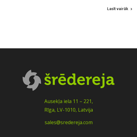
Lasīt vairāk
Ausekļa iela 11 – 221,
Rīga, LV-1010, Latvija
sales@sredereja.com