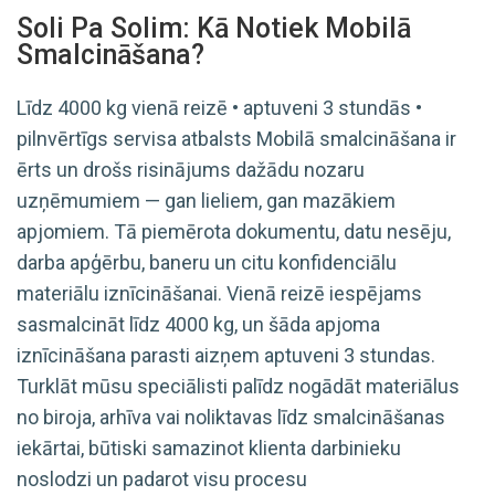
Soli Pa Solim: Kā Notiek Mobilā
Smalcināšana?
Līdz 4000 kg vienā reizē • aptuveni 3 stundās •
pilnvērtīgs servisa atbalsts Mobilā smalcināšana ir
ērts un drošs risinājums dažādu nozaru
uzņēmumiem — gan lieliem, gan mazākiem
apjomiem. Tā piemērota dokumentu, datu nesēju,
darba apģērbu, baneru un citu konfidenciālu
materiālu iznīcināšanai. Vienā reizē iespējams
sasmalcināt līdz 4000 kg, un šāda apjoma
iznīcināšana parasti aizņem aptuveni 3 stundas.
Turklāt mūsu speciālisti palīdz nogādāt materiālus
no biroja, arhīva vai noliktavas līdz smalcināšanas
iekārtai, būtiski samazinot klienta darbinieku
noslodzi un padarot visu procesu