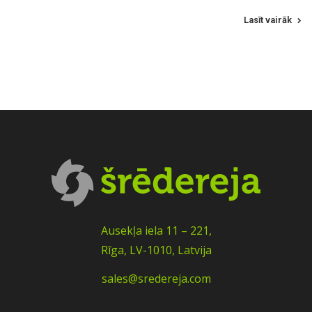
Lasīt vairāk
Ausekļa iela 11 – 221,
Rīga, LV-1010, Latvija
sales@sredereja.com