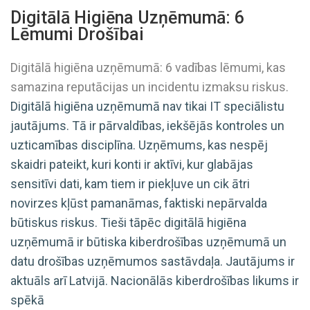
Digitālā Higiēna Uzņēmumā: 6
Lēmumi Drošībai
Digitālā higiēna uzņēmumā: 6 vadības lēmumi, kas
samazina reputācijas un incidentu izmaksu riskus.
Digitālā higiēna uzņēmumā nav tikai IT speciālistu
jautājums. Tā ir pārvaldības, iekšējās kontroles un
uzticamības disciplīna. Uzņēmums, kas nespēj
skaidri pateikt, kuri konti ir aktīvi, kur glabājas
sensitīvi dati, kam tiem ir piekļuve un cik ātri
novirzes kļūst pamanāmas, faktiski nepārvalda
būtiskus riskus. Tieši tāpēc digitālā higiēna
uzņēmumā ir būtiska kiberdrošības uzņēmumā un
datu drošības uzņēmumos sastāvdaļa. Jautājums ir
aktuāls arī Latvijā. Nacionālās kiberdrošības likums ir
spēkā