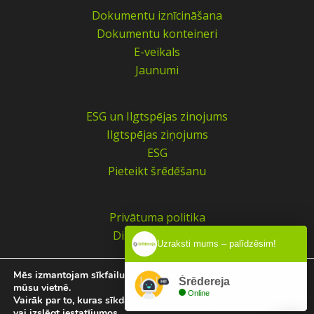
Dokumentu iznīcināšana
Dokumentu konteineri
E-veikals
Jaunumi
ESG un Ilgtspējas zinojums
Ilgtspējas ziņojums
ESG
Pieteikt šrēdēšanu
Privātuma politika
Distances līgums
Uzraksti mums – palīdzēsim!
Mēs izmantojam sīkfailus, lai sniegtu jums vislabāko pieredzi
Šrēdereja
©
2026
Šrēdereja
mūsu vietnē.
Online
Vairāk par to, kuras sīkdatnes mēs izmantojam, varat uzzināt
vai izslēgt
iestatījumos
.