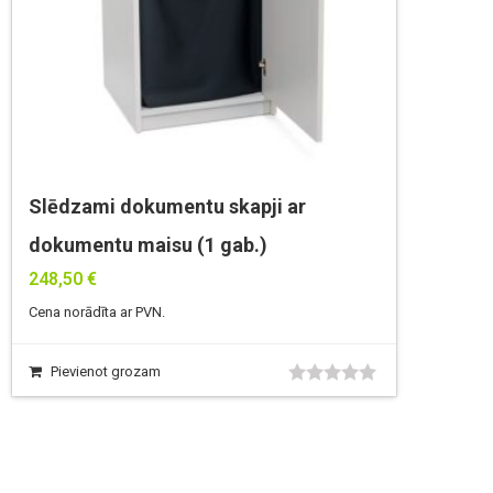
Slēdzami dokumentu skapji ar
dokumentu maisu (1 gab.)
248,50
€
Cena norādīta ar PVN.
Pievienot grozam
0
no
5