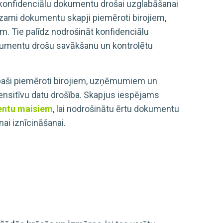
konfidenciālu dokumentu drošai uzglabāšanai
ēdzami dokumentu skapji piemēroti birojiem,
 Tie palīdz nodrošināt konfidenciālu
kumentu drošu savākšanu un kontrolētu
īpaši piemēroti birojiem, uzņēmumiem un
sensitīvu datu drošība. Skapjus iespējams
ntu maisiem
, lai nodrošinātu ērtu dokumentu
ai iznīcināšanai.