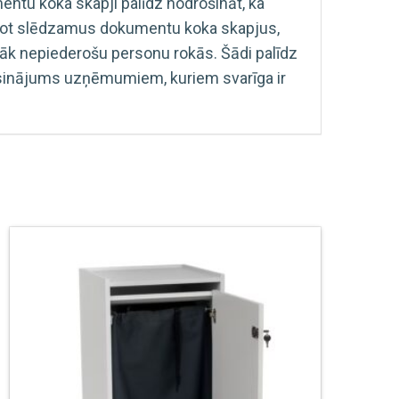
tu koka skapji palīdz nodrošināt, ka
ntojot slēdzamus dokumentu koka skapjus,
āk nepiederošu personu rokās. Šādi palīdz
risinājums uzņēmumiem, kuriem svarīga ir