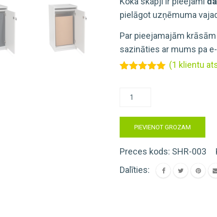
Koka skapji ir pieejami
da
pielāgot uzņēmuma vajad
Par pieejamajām krāsām 
sazināties ar mums pa e-
(
1
klientu a
Novērtēts
1
5.00
no 5
Slēdzami
balstoties
pircēju
dokumentu
vērtējumiem
koka
PIEVIENOT GROZAM
skapji
(1
Preces kods:
SHR-003
gab.)
Dalīties:
daudzums