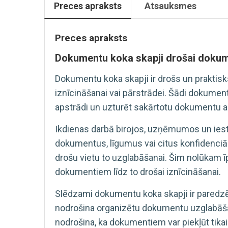
Preces apraksts
Atsauksmes
Preces apraksts
Dokumentu koka skapji drošai dokum
Dokumentu koka skapji ir drošs un praktisk
iznīcināšanai vai pārstrādei. Šādi dokume
apstrādi un uzturēt sakārtotu dokumentu ap
Ikdienas darbā birojos, uzņēmumos un iestā
dokumentus, līgumus vai citus konfidenciāl
drošu vietu to uzglabāšanai. Šim nolūkam īp
dokumentiem līdz to drošai iznīcināšanai.
Slēdzami dokumentu koka skapji ir paredzē
nodrošina organizētu dokumentu uzglabāšan
nodrošina, ka dokumentiem var piekļūt tikai