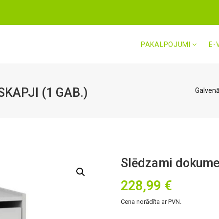
PAKALPOJUMI
E-
APJI (1 GAB.)
Galven
Slēdzami dokumen
228,99
€
Cena norādīta ar PVN.