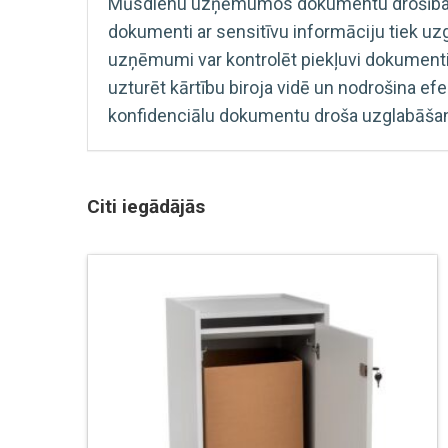
Mūsdienu uzņēmumos dokumentu drošība un s
dokumenti ar sensitīvu informāciju tiek uz
uzņēmumi var kontrolēt piekļuvi dokumenti
uzturēt kārtību biroja vidē un nodrošina e
konfidenciālu dokumentu droša uzglabāšan
Citi iegādājās