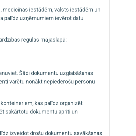
m, medicīnas iestādēm, valsts iestādēm un
na palīdz uzņēmumiem ievērot datu
sardzības regulas mājaslapā:
vienuviet. Šādi dokumentu uzglabāšanas
enti varētu nonākt nepiederošu personu
konteineriem, kas palīdz organizēt
t sakārtotu dokumentu apriti un
alīdz izveidot drošu dokumentu savākšanas