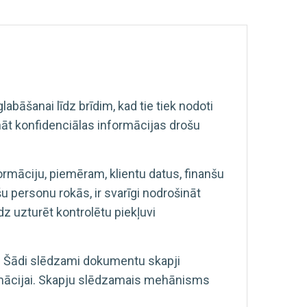
bāšanai līdz brīdim, kad tie tiek nodoti
āt konfidenciālas informācijas drošu
rmāciju, piemēram, klientu datus, finanšu
 personu rokās, ir svarīgi nodrošināt
dz uzturēt kontrolētu piekļuvi
i. Šādi slēdzami dokumentu skapji
ormācijai. Skapju slēdzamais mehānisms