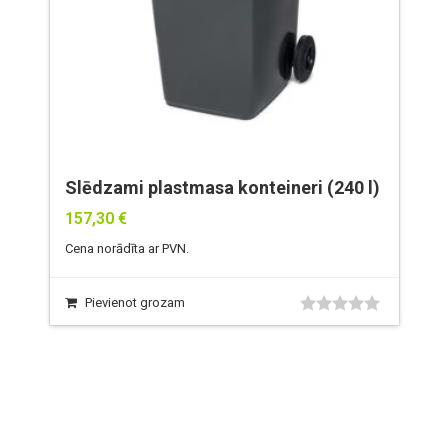
Slēdzami plastmasa konteineri (240 l)
157,30
€
Cena norādīta ar PVN.
Pievienot grozam
0
no
5