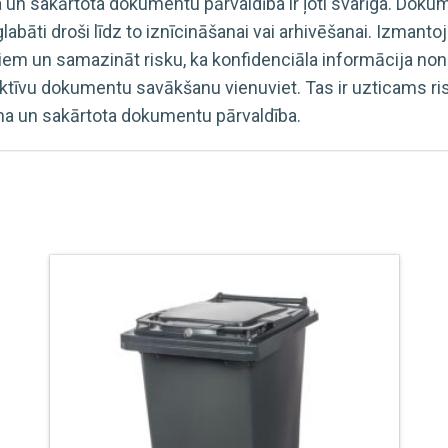
akārtota dokumentu pārvaldība ir ļoti svarīga. Dokumen
glabāti droši līdz to iznīcināšanai vai arhivēšanai. Izma
em un samazināt risku, ka konfidenciāla informācija non
fektīvu dokumentu savākšanu vienuviet. Tas ir uzticams 
a un sakārtota dokumentu pārvaldība.