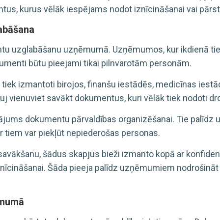
tus, kurus vēlāk iespējams nodot iznīcināšanai vai pārst
abāšana
ntu uzglabāšanu uzņēmumā. Uzņēmumos, kur ikdienā tiek
dokumenti būtu pieejami tikai pilnvarotām personām.
iek izmantoti birojos, finanšu iestādēs, medicīnas iestādē
auj vienuviet savākt dokumentus, kuri vēlāk tiek nodoti dro
nājums dokumentu pārvaldības organizēšanai. Tie palīdz u
ur tiem var piekļūt nepiederošas personas.
savākšanu, šādus skapjus bieži izmanto kopā ar konfide
īcināšanai. Šāda pieeja palīdz uzņēmumiem nodrošināt 
ēmumā