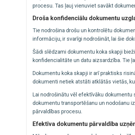
procesu. Tas ļauj vienuviet savākt dokumen
Droša konfidenciālu dokumentu uzgl
Tie nodrošina drošu un kontrolētu dokume
informāciju, ir svarīgi nodrošināt, lai šie 
Šādi slēdzami dokumentu koka skapji bieži t
konfidencialitāte un datu aizsardzība. Tie ļ
Dokumentu koka skapji ir arī praktisks risi
dokumenti netiek atstāti atklātās vietās, k
Lai nodrošinātu vēl efektīvāku dokumentu 
dokumentu transportēšanu un nodošanu izn
pārvaldības procesu.
Efektīva dokumentu pārvaldība uzņ