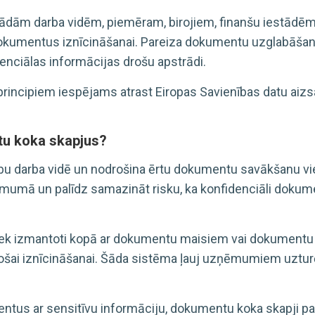
žādām darba vidēm, piemēram, birojiem, finanšu iestādē
dokumentus iznīcināšanai. Pareiza dokumentu uzglabāša
enciālas informācijas drošu apstrādi.
principiem iespējams atrast Eiropas Savienības datu aiz
u koka skapjus?
tību darba vidē un nodrošina ērtu dokumentu savākšanu 
mumā un palīdz samazināt risku, ka konfidenciāli dokum
tiek izmantoti kopā ar dokumentu maisiem vai dokumentu 
šai iznīcināšanai. Šāda sistēma ļauj uzņēmumiem uzturē
ntus ar sensitīvu informāciju, dokumentu koka skapji p