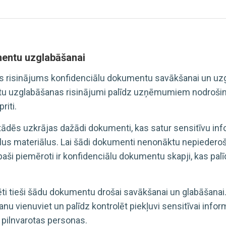
entu uzglabāšanai
s risinājums konfidenciālu dokumentu savākšanai un uzgla
ntu uzglabāšanas risinājumi palīdz uzņēmumiem nodrošin
riti.
dēs uzkrājas dažādi dokumenti, kas satur sensitīvu info
us materiālus. Lai šādi dokumenti nenonāktu nepiederošu
aši piemēroti ir konfidenciālu dokumentu skapji, kas palī
ti tieši šādu dokumentu drošai savākšanai un glabāšana
u vienuviet un palīdz kontrolēt piekļuvi sensitīvai inf
 pilnvarotas personas.