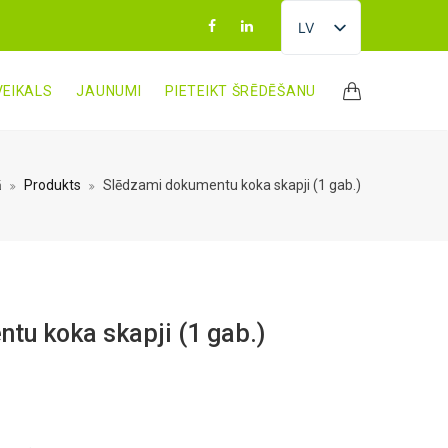
LV
EN
VEIKALS
JAUNUMI
PIETEIKT ŠRĒDĒŠANU
RU
LT
ET
ā
Produkts
Slēdzami dokumentu koka skapji (1 gab.)
tu koka skapji (1 gab.)