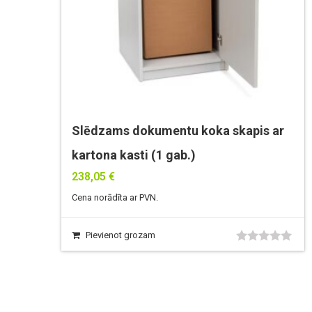
Slēdzams dokumentu koka skapis ar
kartona kasti (1 gab.)
238,05
€
Cena norādīta ar PVN.
Pievienot grozam
0
no
5