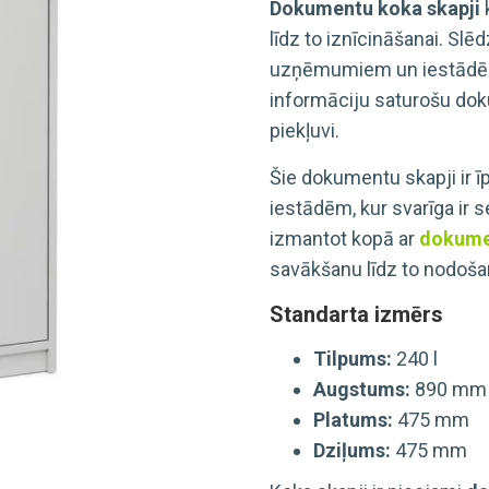
Dokumentu koka skapji
līdz to iznīcināšanai. Sl
uzņēmumiem un iestādēm.
informāciju saturošu do
piekļuvi.
Šie dokumentu skapji ir 
iestādēm, kur svarīga ir 
izmantot kopā ar
dokume
savākšanu līdz to nodošan
Standarta izmērs
Tilpums:
240 l
Augstums:
890 mm
Platums:
475 mm
Dziļums:
475 mm