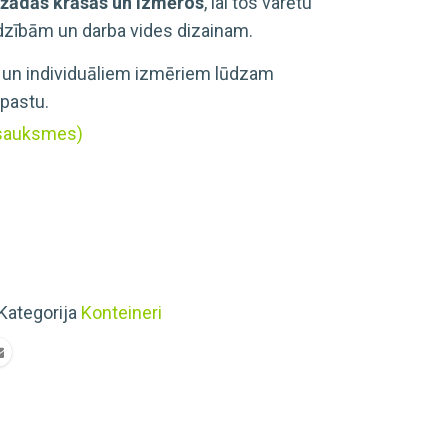
žādās krāsās un izmēros
, lai tos varētu
zībām un darba vides dizainam.
un individuāliem izmēriem lūdzam
pastu.
tsauksmes)
Kategorija
Konteineri