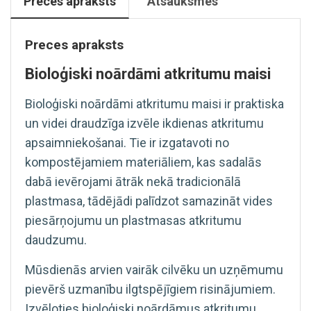
Preces apraksts
Atsauksmes
Preces apraksts
Bioloģiski noārdāmi atkritumu maisi
Bioloģiski noārdāmi atkritumu maisi ir praktiska
un videi draudzīga izvēle ikdienas atkritumu
apsaimniekošanai. Tie ir izgatavoti no
kompostējamiem materiāliem, kas sadalās
dabā ievērojami ātrāk nekā tradicionālā
plastmasa, tādējādi palīdzot samazināt vides
piesārņojumu un plastmasas atkritumu
daudzumu.
Mūsdienās arvien vairāk cilvēku un uzņēmumu
pievērš uzmanību ilgtspējīgiem risinājumiem.
Izvēloties bioloģiski noārdāmus atkritumu