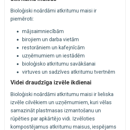
Bioloģiski noārdāmi atkritumu maisi ir
piemēroti:
mājsaimniecībām
birojiem un darba vietām
restorāniem un kafejnīcām
uzņēmumiem un iestādēm
bioloģisko atkritumu savākšanai
virtuves un sadzīves atkritumu tvertnēm
Videi draudzīga izvēle ikdienai
Bioloģiski noārdāmi atkritumu maisi ir lieliska
izvēle cilvēkiem un uzņēmumiem, kuri vēlas
samazināt plastmasas izmantošanu un
rūpēties par apkārtējo vidi. Izvēloties
kompostējamus atkritumu maisus, iespējams