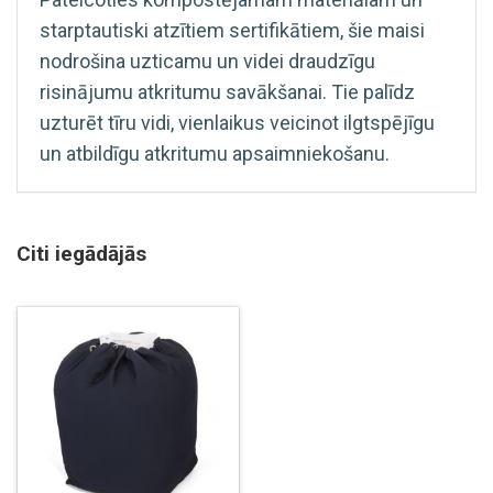
starptautiski atzītiem sertifikātiem, šie maisi
nodrošina uzticamu un videi draudzīgu
risinājumu atkritumu savākšanai. Tie palīdz
uzturēt tīru vidi, vienlaikus veicinot ilgtspējīgu
un atbildīgu atkritumu apsaimniekošanu.
Citi iegādājās