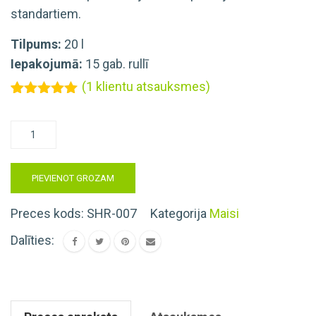
standartiem.
Tilpums:
20 l
Iepakojumā:
15 gab. rullī
(
1
klientu atsauksmes)
Novērtēts
1
5.00
no 5
Bioloģiski
balstoties
pircēju
noārdāmi
vērtējumiem
atkritumu
PIEVIENOT GROZAM
maisi
20l
Preces kods:
SHR-007
Kategorija
Maisi
daudzums
Dalīties: