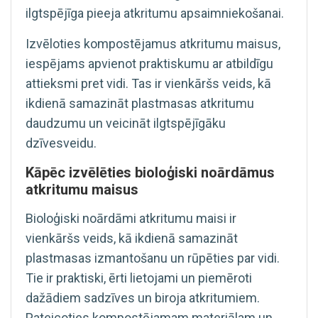
ilgtspējīga pieeja atkritumu apsaimniekošanai.
Izvēloties kompostējamus atkritumu maisus,
iespējams apvienot praktiskumu ar atbildīgu
attieksmi pret vidi. Tas ir vienkāršs veids, kā
ikdienā samazināt plastmasas atkritumu
daudzumu un veicināt ilgtspējīgāku
dzīvesveidu.
Kāpēc izvēlēties bioloģiski noārdāmus
atkritumu maisus
Bioloģiski noārdāmi atkritumu maisi ir
vienkāršs veids, kā ikdienā samazināt
plastmasas izmantošanu un rūpēties par vidi.
Tie ir praktiski, ērti lietojami un piemēroti
dažādiem sadzīves un biroja atkritumiem.
Pateicoties kompostējamam materiālam un