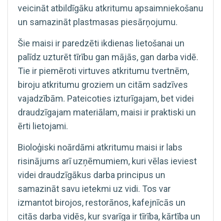
veicināt atbildīgāku atkritumu apsaimniekošanu
un samazināt plastmasas piesārņojumu.
Šie maisi ir paredzēti ikdienas lietošanai un
palīdz uzturēt tīrību gan mājās, gan darba vidē.
Tie ir piemēroti virtuves atkritumu tvertnēm,
biroju atkritumu groziem un citām sadzīves
vajadzībām. Pateicoties izturīgajam, bet videi
draudzīgajam materiālam, maisi ir praktiski un
ērti lietojami.
Bioloģiski noārdāmi atkritumu maisi ir labs
risinājums arī uzņēmumiem, kuri vēlas ieviest
videi draudzīgākus darba principus un
samazināt savu ietekmi uz vidi. Tos var
izmantot birojos, restorānos, kafejnīcās un
citās darba vidēs, kur svarīga ir tīrība, kārtība un