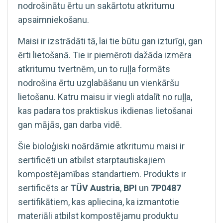
nodrošinātu ērtu un sakārtotu atkritumu
apsaimniekošanu.
Maisi ir izstrādāti tā, lai tie būtu gan izturīgi, gan
ērti lietošanā. Tie ir piemēroti dažāda izmēra
atkritumu tvertnēm, un to ruļļa formāts
nodrošina ērtu uzglabāšanu un vienkāršu
lietošanu. Katru maisu ir viegli atdalīt no ruļļa,
kas padara tos praktiskus ikdienas lietošanai
gan mājās, gan darba vidē.
Šie bioloģiski noārdāmie atkritumu maisi ir
sertificēti un atbilst starptautiskajiem
kompostējamības standartiem. Produkts ir
sertificēts ar
TÜV Austria
,
BPI
un
7P0487
sertifikātiem, kas apliecina, ka izmantotie
materiāli atbilst kompostējamu produktu