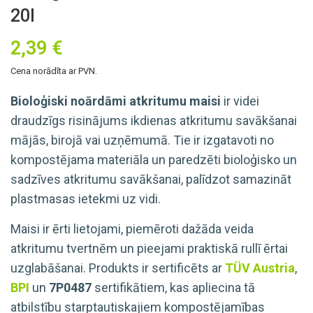
20l
2,39
€
Cena norādīta ar PVN.
Bioloģiski noārdāmi atkritumu maisi
ir videi
draudzīgs risinājums ikdienas atkritumu savākšanai
mājās, birojā vai uzņēmumā. Tie ir izgatavoti no
kompostējama materiāla un paredzēti bioloģisko un
sadzīves atkritumu savākšanai, palīdzot samazināt
plastmasas ietekmi uz vidi.
Maisi ir ērti lietojami, piemēroti dažāda veida
atkritumu tvertnēm un pieejami praktiskā rullī ērtai
uzglabāšanai. Produkts ir sertificēts ar
TÜV Austria
,
BPI
un
7P0487
sertifikātiem, kas apliecina tā
atbilstību starptautiskajiem kompostējamības