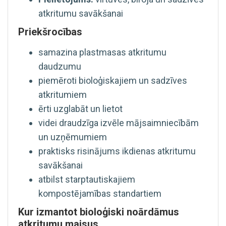
atkritumu savākšanai
Priekšrocības
samazina plastmasas atkritumu
daudzumu
piemēroti bioloģiskajiem un sadzīves
atkritumiem
ērti uzglabāt un lietot
videi draudzīga izvēle mājsaimniecībām
un uzņēmumiem
praktisks risinājums ikdienas atkritumu
savākšanai
atbilst starptautiskajiem
kompostējamības standartiem
Kur izmantot bioloģiski noārdāmus
atkritumu maisus