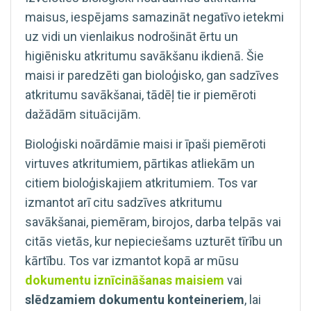
maisus, iespējams samazināt negatīvo ietekmi
uz vidi un vienlaikus nodrošināt ērtu un
higiēnisku atkritumu savākšanu ikdienā. Šie
maisi ir paredzēti gan bioloģisko, gan sadzīves
atkritumu savākšanai, tādēļ tie ir piemēroti
dažādām situācijām.
Bioloģiski noārdāmie maisi ir īpaši piemēroti
virtuves atkritumiem, pārtikas atliekām un
citiem bioloģiskajiem atkritumiem. Tos var
izmantot arī citu sadzīves atkritumu
savākšanai, piemēram, birojos, darba telpās vai
citās vietās, kur nepieciešams uzturēt tīrību un
kārtību. Tos var izmantot kopā ar mūsu
dokumentu iznīcināšanas maisiem
vai
slēdzamiem dokumentu konteineriem
, lai