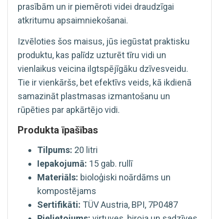
prasībām un ir piemēroti videi draudzīgai
atkritumu apsaimniekošanai.
Izvēloties šos maisus, jūs iegūstat praktisku
produktu, kas palīdz uzturēt tīru vidi un
vienlaikus veicina ilgtspējīgāku dzīvesveidu.
Tie ir vienkāršs, bet efektīvs veids, kā ikdienā
samazināt plastmasas izmantošanu un
rūpēties par apkārtējo vidi.
Produkta īpašības
Tilpums:
20 litri
Iepakojumā:
15 gab. rullī
Materiāls:
bioloģiski noārdāms un
kompostējams
Sertifikāti:
TÜV Austria, BPI, 7P0487
Pielietojums:
virtuves, biroja un sadzīves